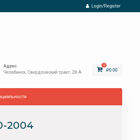
Login/Register
Адрес
0
₽
0.00
Челябинск, Свердловский тракт, 28-А
нциальности
0-2004