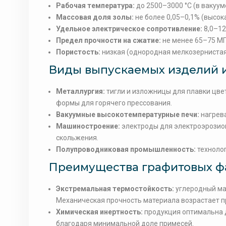
Рабочая температура:
до 2500–3000 °C (в вакууме
Массовая доля золы:
не более 0,05–0,1% (высок
Удельное электрическое сопротивление:
8,0–12
Предел прочности на сжатие:
не менее 65–75 М
Пористость:
низкая (однородная мелкозернистая
Виды выпускаемых изделий 
Металлургия:
тигли и изложницы для плавки цве
формы для горячего прессования.
Вакуумные высокотемпературные печи:
нагрева
Машиностроение:
электроды для электроэрозион
скольжения.
Полупроводниковая промышленность:
техноло
Преимущества графитовых ф
Экстремальная термостойкость:
углеродный мас
Механическая прочность материала возрастает пр
Химическая инертность:
продукция оптимальна д
благодаря минимальной доле примесей.