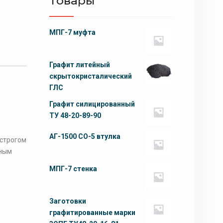
Товары
МПГ-7 муфта
Графит литейный
скрытокристалический
ГЛС
Графит силицированный
ТУ 48-20-89-90
АГ-1500 СО-5 втулка
 строгом
ьным
МПГ-7 стенка
Заготовки
графитированные марки