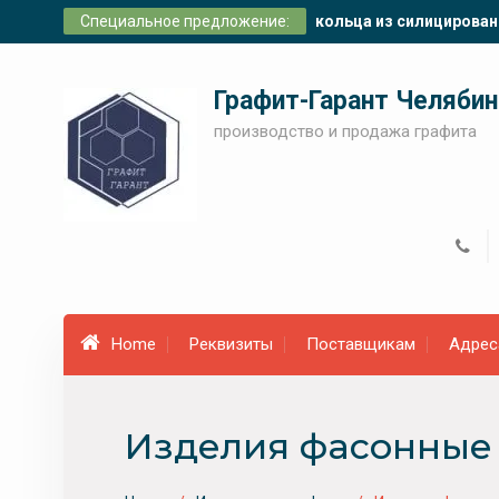
Skip
Специальное предложение:
кольца из силицирован
to
content
Графит-Гарант Челябин
производство и продажа графита
Home
Реквизиты
Поставщикам
Адрес
Изделия фасонные и