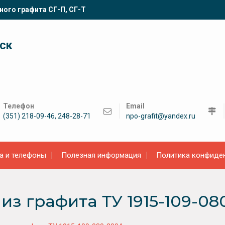
ного графита СГ-П, СГ-Т
ск
Телефон
Email
(351) 218-09-46, 248-28-71
npo-grafit@yandex.ru
а и телефоны
Полезная информация
Политика конфиде
з графита ТУ 1915-109-08