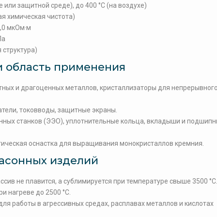
 или защитной среде), до 400 °C (на воздухе)
ая химическая чистота)
,0 мкОм·м
Па
 структура)
и область применения
тных и драгоценных металлов, кристаллизаторы для непрерывного
тели, токовводы, защитные экраны.
ных станков (ЭЭО), уплотнительные кольца, вкладыши и подшипн
гическая оснастка для выращивания монокристаллов кремния.
асонных изделий
сив не плавится, а сублимируется при температуре свыше 3500 °C
и нагреве до 2500 °C.
ля работы в агрессивных средах, расплавах металлов и кислотах