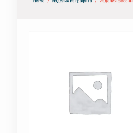
Home
Изделия из графита
Изделия фасонны