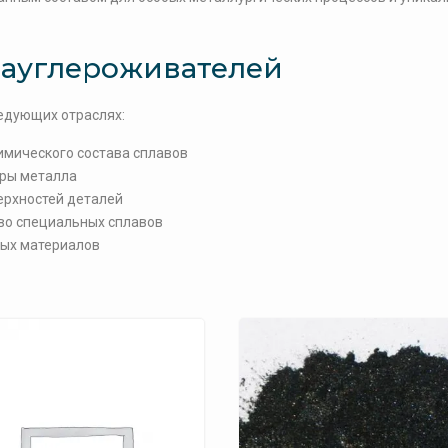
науглероживателей
едующих отраслях:
имического состава сплавов
ры металла
ерхностей деталей
во специальных сплавов
ых материалов