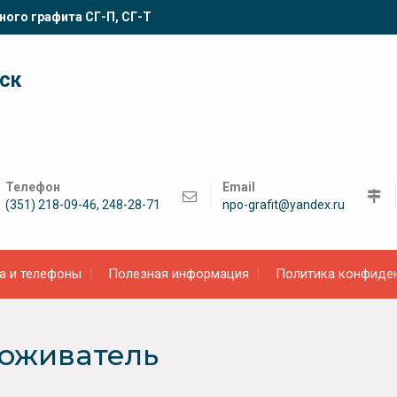
ного графита СГ-П, СГ-Т
ск
Телефон
Email
(351) 218-09-46, 248-28-71
npo-grafit@yandex.ru
а и телефоны
Полезная информация
Политика конфиде
оживатель