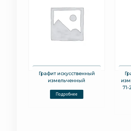
Графит искусственный
Гр
измельченный
изм
71-
Подробнее