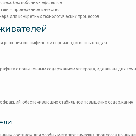
роцесс без побочных эффектов
ртам
— проверенное качество
ера для конкретных технологических процессов
живателей
я решения специфических производственных задач:
графита с повышенным содержанием углерода, идеальны для точ
ых фракций, обеспечивающие стабильное повышение содержания
ели
нным составом для особых металлургических процессов и уника