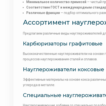
Минимальное количество примесей
— чистый п
Соответствие ГОСТ и международным станда
Различные фракции
— подбор оптимального разм
Ассортимент науглеро
Предлагаем различные виды науглероживателей дл
Карбюризаторы графитовые
Высококачественные науглероживатели на основе 
процессов науглероживания сталей и сплавов.
Науглероживатели коксовые
Эффективные материалы на основе кокса различн
углерода в металле.
Специальные науглероживат
Науглероживающие добавки со специально подобра