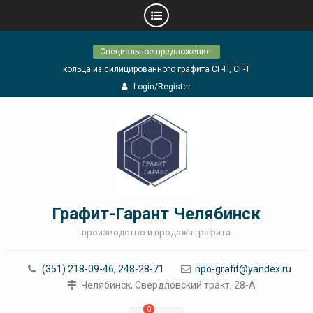
Skip
Специальное предложение:
to
content
кольца из силицированного графита СГ-П, СГ-Т
Login/Register
Графит-Гарант Челябинск
производство и продажа графита
(351) 218-09-46, 248-28-71
npo-grafit@yandex.ru
Челябинск, Свердловский тракт, 28-А
0