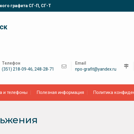
ного графита СГ-П, СГ-Т
ск
Телефон
Email
(351) 218-09-46, 248-28-71
npo-grafit@yandex.ru
а и телефоны
Полезная информация
Политика конфиде
льжения