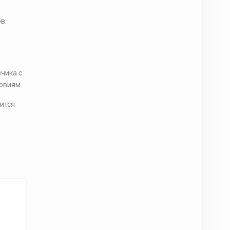
в.
чика с
овиям.
дится