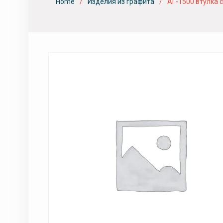
Home
Изделия из графита
АГ-1500 втулка 