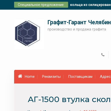
Skip
Специальное предложение:
кольца из силицирован
to
content
Графит-Гарант Челябин
производство и продажа графита
Home
Реквизиты
Поставщикам
Адрес
АГ-1500 втулка ско