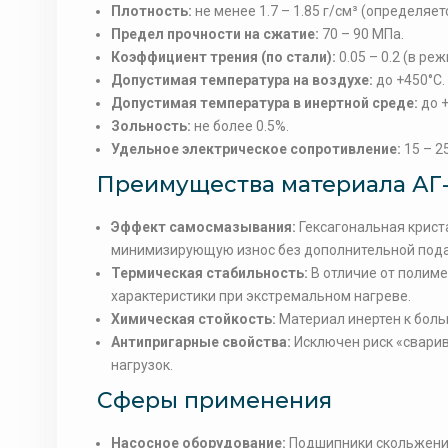
Плотность:
не менее 1.7 – 1.85 г/см³ (определяет
Предел прочности на сжатие:
70 – 90 МПа.
Коэффициент трения (по стали):
0.05 – 0.2 (в ре
Допустимая температура на воздухе:
до +450°C.
Допустимая температура в инертной среде:
до +
Зольность:
не более 0.5%.
Удельное электрическое сопротивление:
15 – 2
Преимущества материала АГ-
Эффект самосмазывания:
Гексагональная крист
минимизирующую износ без дополнительной пода
Термическая стабильность:
В отличие от полиме
характеристики при экстремальном нагреве.
Химическая стойкость:
Материал инертен к боль
Антипригарные свойства:
Исключен риск «сварив
нагрузок.
Сферы применения
Насосное оборудование:
Подшипники скольжения