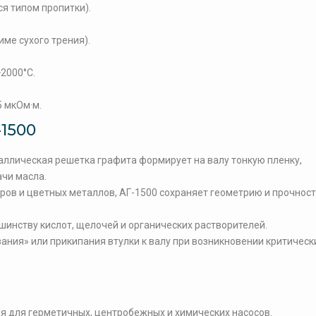
ся типом пропитки).
жиме сухого трения).
2000°C.
5 мкОм·м.
1500
аллическая решетка графита формирует на валу тонкую пленку,
чи масла.
ров и цветных металлов, АГ-1500 сохраняет геометрию и прочнос
шинству кислот, щелочей и органических растворителей.
ания» или прикипания втулки к валу при возникновении критическ
 для герметичных, центробежных и химических насосов.