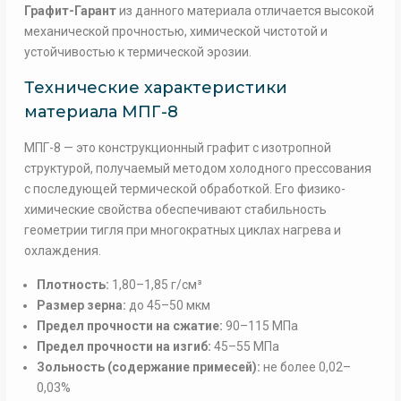
Графит-Гарант
из данного материала отличается высокой
механической прочностью, химической чистотой и
устойчивостью к термической эрозии.
Технические характеристики
материала МПГ-8
МПГ-8 — это конструкционный графит с изотропной
структурой, получаемый методом холодного прессования
с последующей термической обработкой. Его физико-
химические свойства обеспечивают стабильность
геометрии тигля при многократных циклах нагрева и
охлаждения.
Плотность:
1,80–1,85 г/см³
Размер зерна:
до 45–50 мкм
Предел прочности на сжатие:
90–115 МПа
Предел прочности на изгиб:
45–55 МПа
Зольность (содержание примесей):
не более 0,02–
0,03%