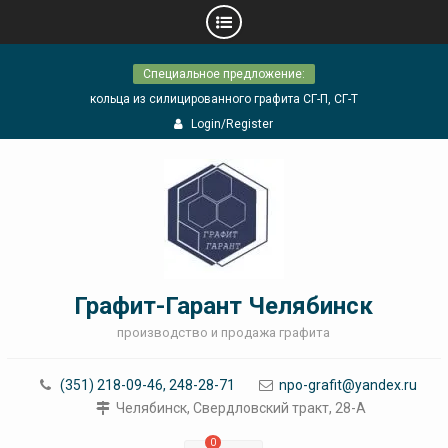
Skip
Специальное предложение:
to
content
кольца из силицированного графита СГ-П, СГ-Т
Login/Register
Графит-Гарант Челябинск
производство и продажа графита
(351) 218-09-46, 248-28-71
npo-grafit@yandex.ru
Челябинск, Свердловский тракт, 28-А
0