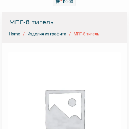
₽
0.00
МПГ-8 тигель
Home
Изделия из графита
МПГ-8 тигель