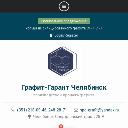
Skip
Специальное предложение:
to
content
кольца из силицированного графита СГ-П, СГ-Т
Login/Register
Графит-Гарант Челябинск
производство и продажа графита
(351) 218-09-46, 248-28-71
npo-grafit@yandex.ru
Челябинск, Свердловский тракт, 28-А
0