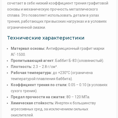
сочетает в себе низкий коэффициент трения графитовой
основы и механическую прочность металлического
сплава. Это позволяет использовать детали в узлах
трения, работающих при высоких нагрузках и в условиях
ограниченной смазки.
Технические характеристики
Материал основы:
Антифрикционный графит марки
АГ-1500.
Пропитывающий агент:
Баббит Б-83 (оловянистый).
Плотность:
2.3 – 2.8 г/см³.
Рабочая температура:
до +230°C (ограничена
температурой плавления баббита).
Коэффициент трения по стали:
0.05 – 0.10 (в условиях
сухого трения).
Предел прочности на сжатие:
80 – 120 МПа.
Химическая стойкость:
Инертен к большинству
агрессивных сред, за исключением сильных
окислителей.