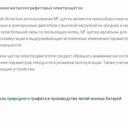
ение металлографитовых электрощёток:
й областью использования МГ щёток являются низкооборотные ни
ные и асинхронные двигатели с высокой нагрузкой на средних и ни
токов большой силы со скользящих колец. МГ щётки идеальны для
 коммутации и выдерживающие мгновенные изменения параметро
ональности.
ене щёток электродвигателя следует обращать внимание на соотв
ние параметров твёрдости и режимов эксплуатации. Также учит
рукция устройства.
вигация
оль природного графита в производстве литий-ионных батарей
исям