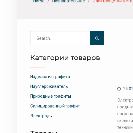
Home
Познавательное
Электрощётки мета
Search
for:
Категории товаров
Изделия из графита
Науглероживатель
24.0
Природные графиты
Электро
Силицированный графит
предназ
нагрева
Электроды
скользя
техники