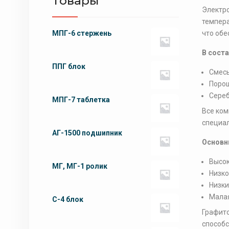
Товары
Электро
темпера
МПГ-6 стержень
что обе
В сост
ППГ блок
Смесь
Порош
Сереб
МПГ-7 таблетка
Все ком
специал
АГ-1500 подшипник
Основн
Высок
МГ, МГ-1 ролик
Низко
Низки
Малая
С-4 блок
Графито
способс