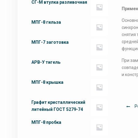
СГ-М втулка разливочная
Примен
Основно
МПГ-8 гильза
синхрон
снятия 
средней
МПГ-7 заготовка
функци
При зам
АРВ-У тигель
совпаде
и конст
МПГ-8 крышка
Графит кристаллический
На
Р
литейный ГОСТ 5279-74
по
МПГ-8 пробка
зап