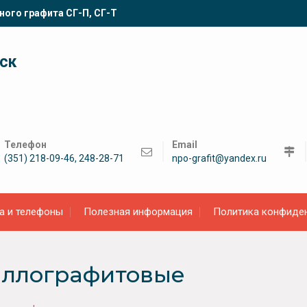
ного графита СГ-П, СГ-Т
ск
Телефон
Email
(351) 218-09-46, 248-28-71
npo-grafit@yandex.ru
а и телефоны
Полезная информация
Политика конфиде
аллографитовые