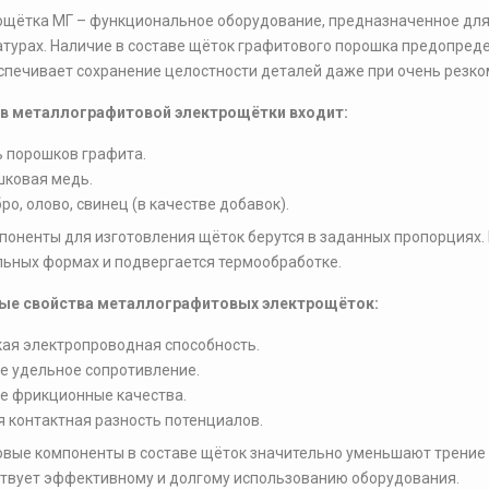
щётка МГ – функциональное оборудование, предназначенное для 
турах. Наличие в составе щёток графитового порошка предопредел
спечивает сохранение целостности деталей даже при очень резк
ав металлографитовой электрощётки входит:
 порошков графита.
ковая медь.
ро, олово, свинец (в качестве добавок).
поненты для изготовления щёток берутся в заданных пропорциях.
ьных формах и подвергается термообработке.
ые свойства металлографитовых электрощёток:
ая электропроводная способность.
е удельное сопротивление.
е фрикционные качества.
 контактная разность потенциалов.
вые компоненты в составе щёток значительно уменьшают трение
твует эффективному и долгому использованию оборудования.