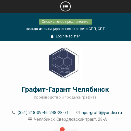
Skip
Специальное предложение:
to
content
кольца из силицированного графита СГ-П, СГ-Т
Login/Register
Графит-Гарант Челябинск
производство и продажа графита
(351) 218-09-46, 248-28-71
npo-grafit@yandex.ru
Челябинск, Свердловский тракт, 28-А
0